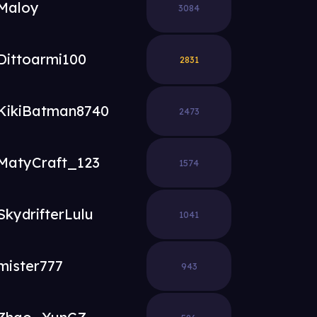
Maloy
3084
Dittoarmi100
2831
KikiBatman8740
2473
MatyCraft_123
1574
SkydrifterLulu
1041
mister777
943