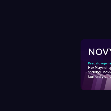
NOVÝ
Představujeme
HexPlay.net s
snadnou navig
komunity a n