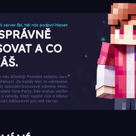
š server líbí, tak nás podpoř hlasem
 SPRÁVNĚ
OVAT A CO
ÁŠ.
ro nás důležitý! Pomáhá našemu serveru růst a
ditelnost. Za každý hlas tě odměníme, a navíc
kat speciální bonusové odměny. Hlasováním také
sažení Vote Party, kde mohou všichni hráči získat
a výhody. Stačí vyplnit nick a kliknout na danou
hceš zahlasovat pro náš server..