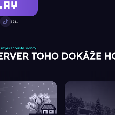
LAY
3
8781
 užiješ spousty srandy.
ERVER TOHO DOKÁŽE H