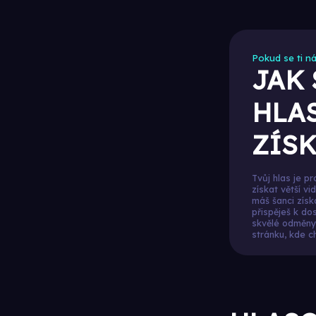
Pokud se ti ná
JAK
HLAS
ZÍSK
Tvůj hlas je p
získat větší vi
máš šanci zís
přispěješ k do
skvělé odměny 
stránku, kde c