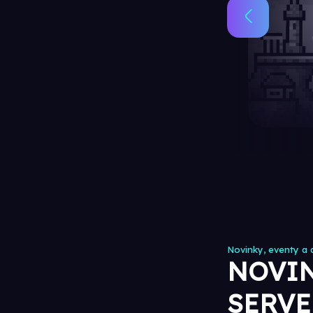
Novinky, eventy a d
NOVIN
SERV