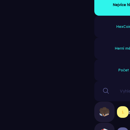
Nejvíce h
HexCoi
Herní m
Počet
1.