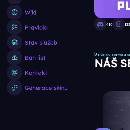
P
Wiki
410
13
Pravidla
Stav služeb
U nás na serveru si
Ban list
NÁŠ S
Kontakt
Generace skinu