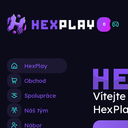
0
HexPlay
Obchod
Vítejte
Spolupráce
HexPla
Náš tým
Nábor