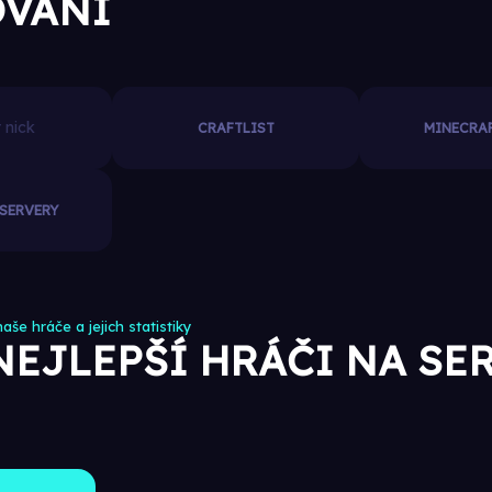
OVÁNÍ
CRAFTLIST
MINECRAF
SERVERY
aše hráče a jejich statistiky
NEJLEPŠÍ HRÁČI NA SE