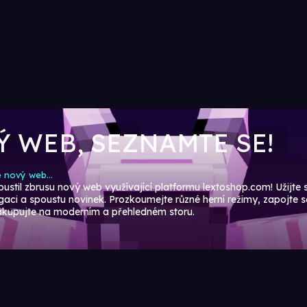
 WEB, SEZNAMTE SE!
 nový web...
pustil zbrusu nový web využívající platformu lextoshop.com! Užijte 
aci a spoustu novinek. Prozkoumejte různé herní režimy, zapojte s
akupujte na moderním a přehledném storu.