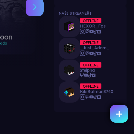
NAŠI STREAMEŘI
OFFLINE
HEXOR_Fps
soon
SKYBLOCK
OFFLINE
hada
Slimefun
_Just_Adam_
OFFLINE
Stelpha
OFFLINE
KikiBatman8740