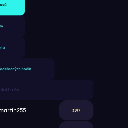
lasů
ny
ěna
 odehraných hodin
martin255
3197